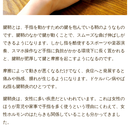
腱鞘とは、手指を動かすための腱を包んでいる鞘のようなもの
です。腱鞘のなかで腱が動くことで、スムーズな曲げ伸ばしが
できるようになります。しかし指を酷使するスポーツや楽器演
奏、スマホ操作など手指に負担がかかる環境下に長く置かれる
と、腱鞘が肥厚して腱と摩擦を起こすようになるのです。
摩擦によって動きが悪くなるだけでなく、炎症へと発展すると
痛みや熱感、腫れが生じるようになります。ドケルバン病やば
ね指も腱鞘炎のひとつです。
腱鞘炎は、女性に多い疾患だといわれています。これは女性の
ほうが育児や家事で手指を多く使うという理由にくわえて、女
性ホルモンのはたらきも関係していることも分かってきまし
た。