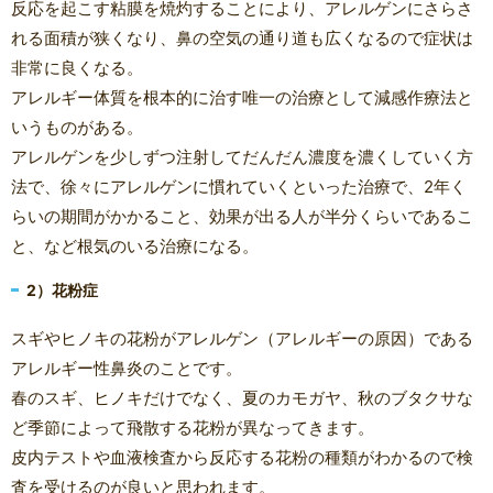
反応を起こす粘膜を焼灼することにより、アレルゲンにさらさ
れる面積が狭くなり、鼻の空気の通り道も広くなるので症状は
非常に良くなる。
アレルギー体質を根本的に治す唯一の治療として減感作療法と
いうものがある。
アレルゲンを少しずつ注射してだんだん濃度を濃くしていく方
法で、徐々にアレルゲンに慣れていくといった治療で、2年く
らいの期間がかかること、効果が出る人が半分くらいであるこ
と、など根気のいる治療になる。
2）花粉症
スギやヒノキの花粉がアレルゲン（アレルギーの原因）である
アレルギー性鼻炎のことです。
春のスギ、ヒノキだけでなく、夏のカモガヤ、秋のブタクサな
ど季節によって飛散する花粉が異なってきます。
皮内テストや血液検査から反応する花粉の種類がわかるので検
査を受けるのが良いと思われます。