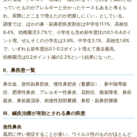
っていたものがアレルギーと分かったケースもあると考えら
れ、実際にどこまで増えたのか把握しにくい」としている。
調査では、ほかの鼻・副鼻腔疾患割合は中学生11.1%、高校生
8.4%、幼稚園児3.7%で、小学生も含め前年度比の0.1-0.4ポイ
ント増。ぜんそくの小学生は3.9%、中学生3.1%、高校生1.8%
で、いずれも前年度比0.1-0.2ポイント増えて過去最高。
幼稚園児は0.2ポイント減の2.2%という結果になった。
Ⅱ、鼻疾患一覧
鼻出血、急性副鼻腔炎、慢性鼻腔炎（蓄膿症）、鼻中隔弯曲
症、肥厚性鼻炎、アレルギー性鼻炎、
花粉症、嗅覚障害、鼻前
庭炎、鼻前庭湿疹、術後性頬部嚢腫、鼻腔・副鼻腔腫瘍
Ⅲ、鍼灸治療が有効とされる鼻の疾患
急性鼻炎
風邪に伴い発症することが多い。ウイルス性のものがほとんど