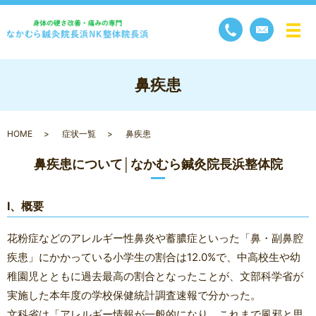
メ
鼻疾患
HOME
症状一覧
鼻疾患
鼻疾患について│なかむら鍼灸院長浜整体院
Ⅰ、概要
花粉症などのアレルギー性鼻炎や蓄膿症といった「鼻・副鼻腔
疾患」にかかっている小学生の割合は12.0%で、中高校生や幼
稚園児とともに過去最高の割合となったことが、文部科学省が
実施した本年度の学校保健統計調査速報で分かった。
文科省は「アレルギー情報が一般的になり、これまで風邪と思